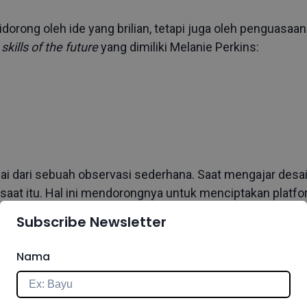
orong oleh ide yang brilian, tetapi juga oleh penguasaa
6
skills of the future
yang dimiliki Melanie Perkins:
ai dari sebuah observasi sederhana. Saat mengajar desai
saat itu. Hal ini mendorongnya untuk menciptakan platform
an memungkinkan kolaborasi. Proses ini mencerminkan 
Subscribe Newsletter
pemahaman masalah pengguna dan pencarian solusi yang
Nama
 thinking
, kamu dapat menyelesaikan masalah dengan cara 
enghadirkan solusi yang benar-benar dibutuhkan pengguna