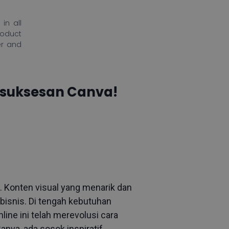
in all
roduct
er and
Kesuksesan Canva!
. Konten visual yang menarik dan
bisnis. Di tengah kebutuhan
line ini telah merevolusi cara
nva, ada sosok inspiratif