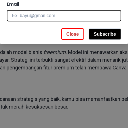
Email
Close
Subscribe
adalah model bisnis
freemium
. Model ini menawarkan akse
ar. Strategi ini terbukti sangat efektif dalam menarik j
dan pengembangan fitur premium telah membawa Canva 
anaan strategis yang baik, kamu bisa memanfaatkan pe
untuk meraih kesuksesan besar.