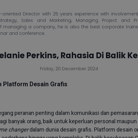
-oriented Director with 25 years experience with involvement 
Strategy, Sales and Marketing, Managing Project and P
f managing a company, he is also the best corporate train
inar and conference.
Melanie Perkins, Rahasia Di Balik 
Friday, 20 December 2024
Platform Desain Grafis
memegang peranan penting dalam komunikasi dan pemasaran
agi banyak orang, baik untuk keperluan personal maupun 
me changer
dalam dunia desain grafis. Platform desain on
 sederhana hingga yang kompleks. Di balik kesuksesan Ca