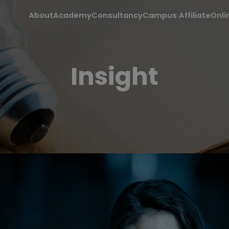
About
Academy
Consultancy
Campus Affiliate
Onli
Insight